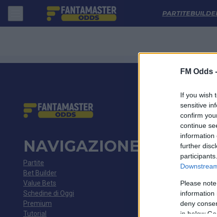
Sarpsborg 08 - Brann: Quote migliori, Pronostico, Formazioni e Statis
PARTITE
BUILDE
FM Odds 
If you wish 
sensitive in
confirm you
continue se
information 
NAVIGAZIONE
further disc
participants
Partite
Downstream 
Bet Builder
Value Bets
Please note
Schedine di Oggi
information 
Premium
deny consent
Tutorial
in below Go